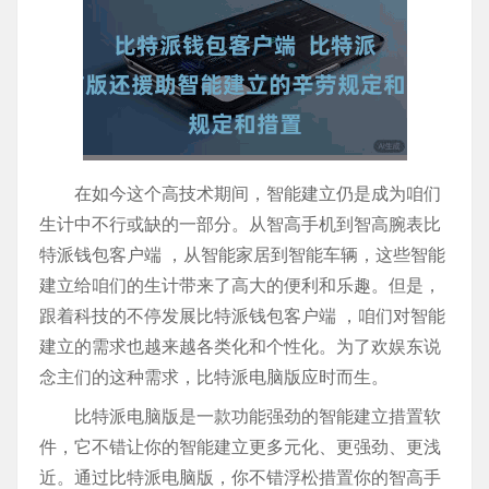
在如今这个高技术期间，智能建立仍是成为咱们
生计中不行或缺的一部分。从智高手机到智高腕表比
特派钱包客户端 ，从智能家居到智能车辆，这些智能
建立给咱们的生计带来了高大的便利和乐趣。但是，
跟着科技的不停发展比特派钱包客户端 ，咱们对智能
建立的需求也越来越各类化和个性化。为了欢娱东说
念主们的这种需求，比特派电脑版应时而生。
比特派电脑版是一款功能强劲的智能建立措置软
件，它不错让你的智能建立更多元化、更强劲、更浅
近。通过比特派电脑版，你不错浮松措置你的智高手