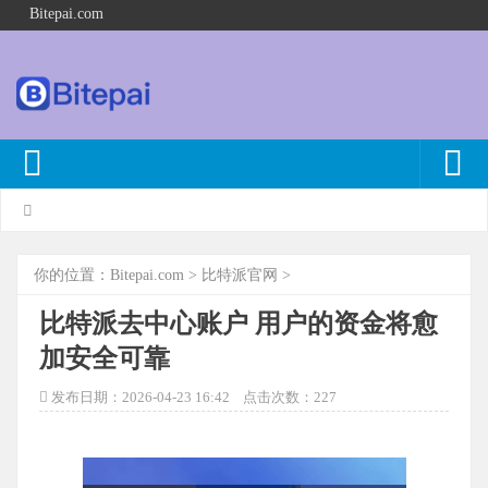
Bitepai.com
你的位置：
Bitepai.com
>
比特派官网
>
比特派去中心账户 用户的资金将愈
加安全可靠
发布日期：2026-04-23 16:42 点击次数：227