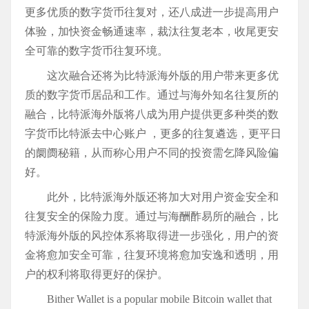
更多优质的数字货币往复对，还八成进一步提高用户
体验，加快资金畅通速率，裁汰往复老本，收尾更安
全可靠的数字货币往复环境。
这次融合还将为比特派海外版的用户带来更多优
质的数字货币居品和工作。通过与海外知名往复所的
融合，比特派海外版将八成为用户提供更多种类的数
字货币比特派去中心账户 ，更多的往复遴选，更平日
的阛阓秘籍，从而称心用户不同的投资需乞降风险偏
好。
此外，比特派海外版还将加大对用户资金安全和
往复安全的保险力度。通过与海酬酢易所的融合，比
特派海外版的风控体系将取得进一步强化，用户的资
金将愈加安全可靠，往复环境将愈加安逸和透明，用
户的权利将取得更好的保护。
Bither Wallet is a popular mobile Bitcoin wallet that