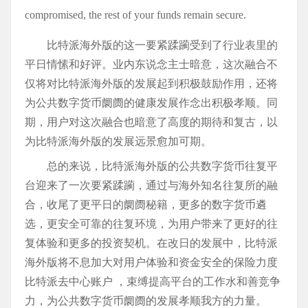
compromised, the rest of your funds remain secure.
比特派海外版的这一要紧蹂躏受到了行业表里的
平日情愫和好评。业内东说念主士暗意，这次融合不
仅将对比特派海外版的发展起到积极鼓励作用，还将
为公共数字货币阛阓的健康发展作念出积极孝顺。同
期，用户对这次融合也暗意了高度的期待和复古，以
为比特派海外版的发展远景愈加可期。
总的来说，比特派海外版的公共数字货币往复平
台迎来了一次要紧蹂躏，通过与海外知名往复所的融
合，收尾了更平日的阛阓秘籍，更多的数字货币遴
选，更安全可靠的往复环境，为用户带来了更好的往
复体验和更多的投资契机。在改日的发展中，比特派
海外版将不息加大对用户体验和资金安全的保险力度
比特派去中心账户 ，束缚提高平台的工作水和善竞争
力，为公共数字货币阛阓的发展孝顺我方的力量。